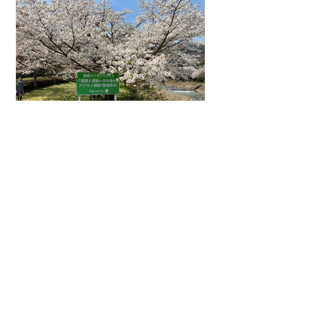
事務局
〒250-0408
足柄下郡箱根町強羅1320－185
TEL.（0460）87－2139